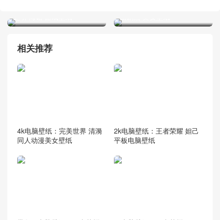
4k电脑壁纸：王者荣耀 命运
4k手机壁纸：刘诗诗 一念关
之引 海诺 游戏壁纸
山剧照 美女壁纸
相关推荐
4k电脑壁纸：完美世界 清漪
2k电脑壁纸：王者荣耀 妲己
同人动漫美女壁纸
平板电脑壁纸