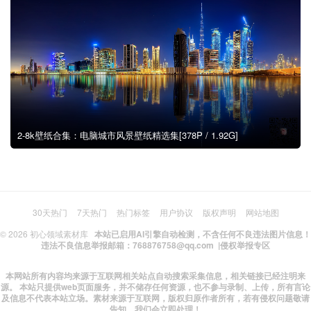
2-8k壁纸合集：电脑城市风景壁纸精选集[378P / 1.92G]
30天热门
7天热门
热门标签
用户协议
版权声明
网站地图
© 2026
初心领域素材库
本站已启用AI引擎自动检测，不含任何不良违法图片信息！
违法不良信息举报邮箱：768876758@qq.com |
侵权举报专区
本网站所有内容均来源于互联网相关站点自动搜索采集信息，相关链接已经注明来
源。 本站只提供web页面服务，并不储存任何资源，也不参与录制、上传，所有言论
及信息不代表本站立场。素材来源于互联网，版权归原作者所有，若有侵权问题敬请
告知，我们会立即处理！