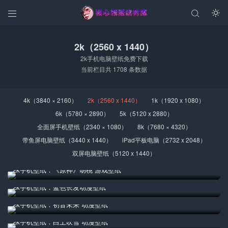



2k（2560 x 1440）
2k手机电脑壁纸免费下载
当前栏目共 1708 条数据
4k（3840 × 2160）
2k（2560 x 1440）
1k（1920 x 1080）
6k（5780 × 2890）
5k（5120 x 2880）
全面屏手机壁纸（2340 × 1080）
8k（7680 × 4320）
带鱼屏电脑壁纸（3440 x 1440）
iPad平板电脑（2732 x 2048）
双屏电脑壁纸（5120 x 1440）
2k手机壁纸：《原神》胡桃 游戏壁纸
2k手机壁纸：蓝色长发动漫壁纸
2k手机壁纸：初音未来 动漫壁纸
2k手机壁纸：白上吹雪 动漫壁纸