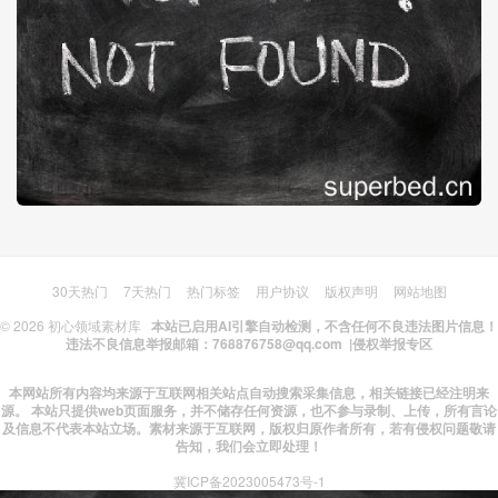
30天热门
7天热门
热门标签
用户协议
版权声明
网站地图
© 2026
初心领域素材库
本站已启用AI引擎自动检测，不含任何不良违法图片信息！
违法不良信息举报邮箱：768876758@qq.com |
侵权举报专区
本网站所有内容均来源于互联网相关站点自动搜索采集信息，相关链接已经注明来
源。 本站只提供web页面服务，并不储存任何资源，也不参与录制、上传，所有言论
及信息不代表本站立场。素材来源于互联网，版权归原作者所有，若有侵权问题敬请
告知，我们会立即处理！
冀ICP备2023005473号-1