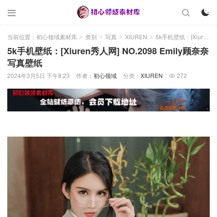



当前位置：
初心领域素材库
类别
写真
XIUREN
5k手机壁纸：[Xiuren秀人网] NO.2098 Emily顾奈奈 写真壁纸
>
>
>
>
5k手机壁纸：[Xiuren秀人网] NO.2098 Emily顾奈奈
写真壁纸
2024年3月5日 下午8:23
作者：
初心领域
分类：
XIUREN
272
