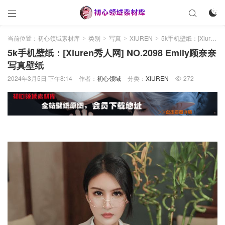



当前位置：
初心领域素材库
类别
写真
XIUREN
5k手机壁纸：[Xiuren秀人网] NO.2098 Emily顾奈奈 写真壁纸
>
>
>
>
5k手机壁纸：[Xiuren秀人网] NO.2098 Emily顾奈奈
写真壁纸
2024年3月5日 下午8:14
作者：
初心领域
分类：
XIUREN
272
