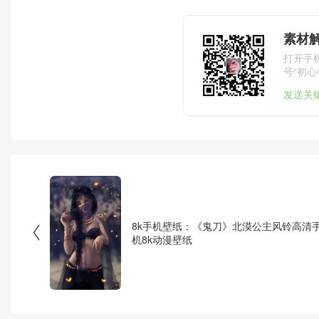
素材
打开手
号“初心
发送关
8k手机壁纸：《鬼刀》北漠公主风铃高清

机8k动漫壁纸