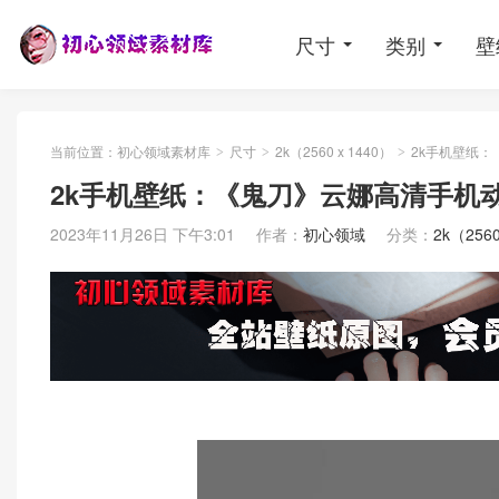
尺寸
类别
壁
当前位置：
初心领域素材库
尺寸
2k（2560 x 1440）
2k手机壁纸：
>
>
>
2k手机壁纸：《鬼刀》云娜高清手机
2023年11月26日 下午3:01
作者：
初心领域
分类：
2k（2560