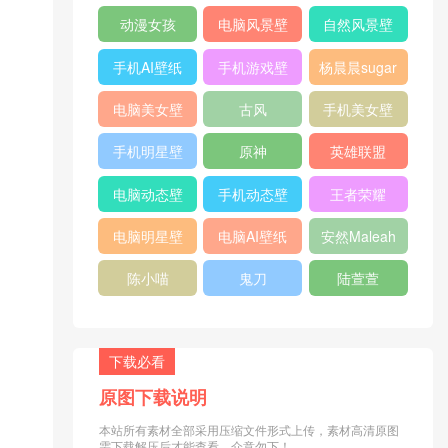
纸
纸
动漫女孩
电脑风景壁
自然风景壁
纸
纸
手机AI壁纸
手机游戏壁
杨晨晨sugar
纸
电脑美女壁
古风
手机美女壁
纸
纸
手机明星壁
原神
英雄联盟
纸
电脑动态壁
手机动态壁
王者荣耀
纸
纸
电脑明星壁
电脑AI壁纸
安然Maleah
纸
陈小喵
鬼刀
陆萱萱
下载必看
原图下载说明
本站所有素材全部采用压缩文件形式上传，素材高清原图
需下载解压后才能查看，介意勿下！