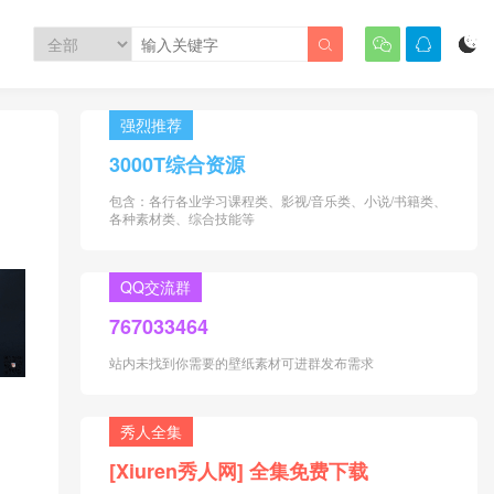




强烈推荐
3000T综合资源
包含：各行各业学习课程类、影视/音乐类、小说/书籍类、
各种素材类、综合技能等
QQ交流群
767033464
站内未找到你需要的壁纸素材可进群发布需求
秀人全集
[Xiuren秀人网] 全集免费下载