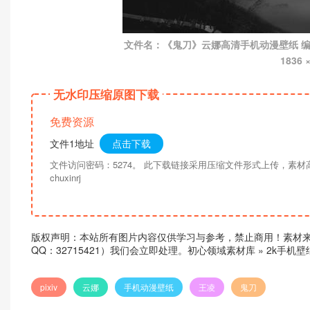
文件名：《鬼刀》云娜高清手机动漫壁纸 编号：P
1836
无水印压缩原图下载
免费资源
文件1地址
点击下载
文件访问密码：5274。 此下载链接采用压缩文件形式上传，素
chuxinrj
版权声明：本站所有图片内容仅供学习与参考，禁止商用！素材
QQ：32715421）我们会立即处理。
初心领域素材库
»
2k手机
pixiv
云娜
手机动漫壁纸
王凌
鬼刀