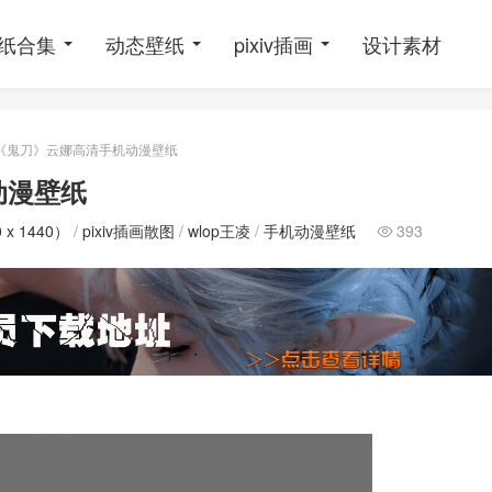
纸合集
动态壁纸
pixiv插画
设计素材
《鬼刀》云娜高清手机动漫壁纸
动漫壁纸
 x 1440）
/
pixiv插画散图
/
wlop王凌
/
手机动漫壁纸
393
