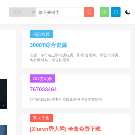




强烈推荐
3000T综合资源
包含：各行各业学习课程类、影视/音乐类、小说/书籍类、
各种素材类、综合技能等
QQ交流群
767033464
站内未找到你需要的壁纸素材可进群发布需求
秀人全集
[Xiuren秀人网] 全集免费下载