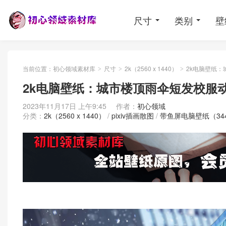
尺寸
类别
壁
当前位置：
初心领域素材库
尺寸
2k（2560 x 1440）
2k电脑壁纸：
>
>
>
2k电脑壁纸：城市楼顶雨伞短发校服
2023年11月17日 上午9:45
作者：
初心领域
分类：
2k（2560 x 1440）
/
pixiv插画散图
/
带鱼屏电脑壁纸（3440