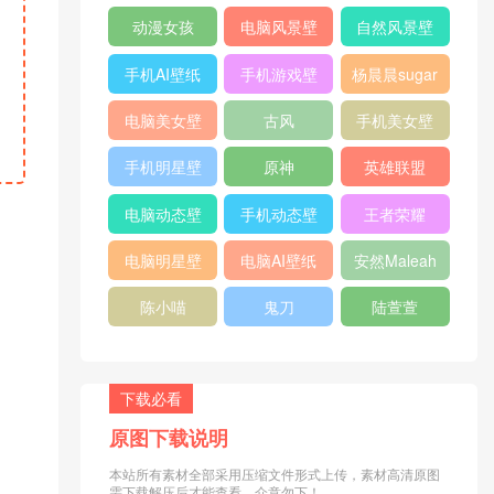
纸
纸
动漫女孩
电脑风景壁
自然风景壁
纸
纸
手机AI壁纸
手机游戏壁
杨晨晨sugar
纸
电脑美女壁
古风
手机美女壁
纸
纸
手机明星壁
原神
英雄联盟
纸
电脑动态壁
手机动态壁
王者荣耀
纸
纸
电脑明星壁
电脑AI壁纸
安然Maleah
纸
陈小喵
鬼刀
陆萱萱
下载必看
原图下载说明
本站所有素材全部采用压缩文件形式上传，素材高清原图
需下载解压后才能查看，介意勿下！