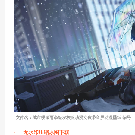
文件名：城市楼顶雨伞短发校服动漫女孩带鱼屏动漫壁纸 编号：PDDdy0
无水印压缩原图下载