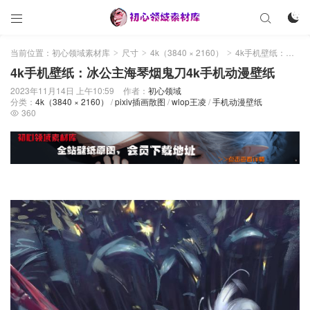



当前位置：
初心领域素材库
尺寸
4k（3840 × 2160）
4k手机壁纸：冰公主海琴烟鬼刀4k手机动漫壁纸
>
>
>
4k手机壁纸：冰公主海琴烟鬼刀4k手机动漫壁纸
2023年11月14日 上午10:59
作者：
初心领域
分类：
4k（3840 × 2160）
/
pixiv插画散图
/
wlop王凌
/
手机动漫壁纸
360
