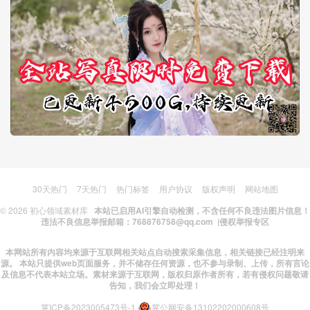
30天热门
7天热门
热门标签
用户协议
版权声明
网站地图
© 2026
初心领域素材库
本站已启用AI引擎自动检测，不含任何不良违法图片信息！
违法不良信息举报邮箱：768876758@qq.com |
侵权举报专区
本网站所有内容均来源于互联网相关站点自动搜索采集信息，相关链接已经注明来
源。 本站只提供web页面服务，并不储存任何资源，也不参与录制、上传，所有言论
及信息不代表本站立场。素材来源于互联网，版权归原作者所有，若有侵权问题敬请
告知，我们会立即处理！
冀ICP备2023005473号-1
冀公网安备13102202000608号