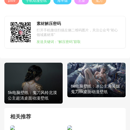
pixiv
手机动漫壁纸
海琴烟
王凌
鬼刀
素材解压密码
打开手机微信扫描左侧二维码图片，关注公众号“初心
领域素材库”
发送关键词：“解压密码”获取
8k电脑壁纸：冰公主海琴烟
鬼刀8k桌面动漫壁纸
5k电脑壁纸：鬼刀风铃北漠
公主超清桌面动漫壁纸
相关推荐