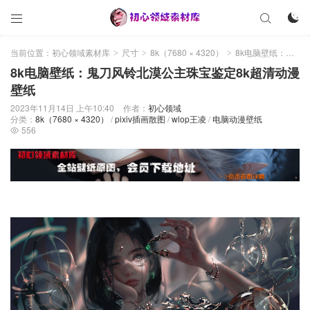



当前位置：
初心领域素材库
尺寸
8k（7680 × 4320）
8k电脑壁纸：鬼刀风铃北漠公主珠宝鉴定8k超清动漫壁纸
>
>
>
8k电脑壁纸：鬼刀风铃北漠公主珠宝鉴定8k超清动漫
壁纸
2023年11月14日 上午10:40
作者：
初心领域
分类：
8k（7680 × 4320）
/
pixiv插画散图
/
wlop王凌
/
电脑动漫壁纸
556
