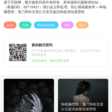
源于互联网，图片版权归原作者所有，若有侵权问题敬请告知，
（客服QQ：32715421）我们会立即处理。
初心领域素材库
»
8k电
脑壁纸：鬼刀风铃北漠公主珠宝鉴定8k超清动漫壁纸
pixiv
王凌
电脑动漫壁纸
风铃
鬼刀
素材解压密码
打开手机微信扫描左侧二维码图片，关注公众号“初心
领域素材库”
发送关键词：“解压密码”获取
5k电脑壁纸：鬼刀风铃北漠
公主超清桌面动漫壁纸