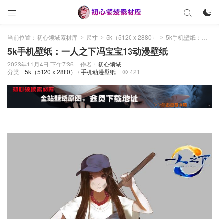



当前位置：
初心领域素材库
尺寸
5k（5120 x 2880）
5k手机壁纸：一人之下冯宝宝13动漫壁纸
>
>
>
5k手机壁纸：一人之下冯宝宝13动漫壁纸
2023年11月4日 下午7:36
作者：
初心领域
分类：
5k（5120 x 2880）
/
手机动漫壁纸
421
