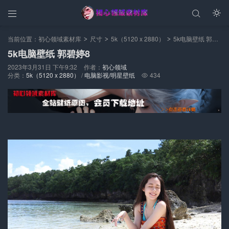



当前位置：
初心领域素材库
尺寸
5k（5120 x 2880）
5k电脑壁纸 郭碧婷8
>
>
>
5k电脑壁纸 郭碧婷8
2023年3月31日 下午9:32
作者：
初心领域
分类：
5k（5120 x 2880）
/
电脑影视/明星壁纸
434
