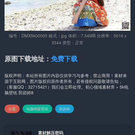
编号：DMX5k00005 格式：jpg 体积：7.54MB 分辨率：5016 x
3344 类型：正常
原图下载地址：
免费下载
版权声明：本站所有图片内容仅供学习与参考，禁止商用！素材来
源于互联网，图片版权归原作者所有，若有侵权问题敬请告知，
（客服QQ：32715421）我们会立即处理。
初心领域素材库
»
5k电
脑壁纸 郭碧婷8
女星
电脑明星壁纸
郭碧婷
素材解压密码