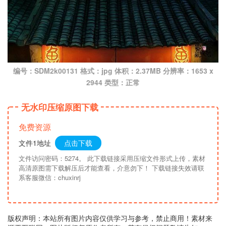
编号：SDM2k00131 格式：jpg 体积：2.37MB 分辨率：1653 x
2944 类型：正常
无水印压缩原图下载
免费资源
文件1地址
点击下载
文件访问密码：5274。 此下载链接采用压缩文件形式上传，素材
高清原图需下载解压后才能查看，介意勿下！ 下载链接失效请联
系客服微信：chuxinrj
版权声明：本站所有图片内容仅供学习与参考，禁止商用！素材来