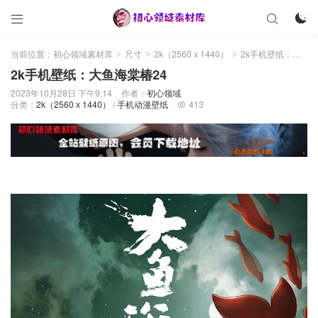



当前位置：
初心领域素材库
尺寸
2k（2560 x 1440）
2k手机壁纸：大鱼海棠椿24
>
>
>
2k手机壁纸：大鱼海棠椿24
2023年10月28日 下午9:14
作者：
初心领域
分类：
2k（2560 x 1440）
/
手机动漫壁纸
413
