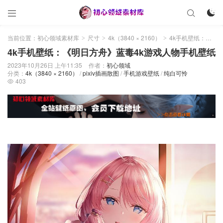



当前位置：
初心领域素材库
尺寸
4k（3840 × 2160）
4k手机壁纸：《明日方舟》蓝毒4k游戏人物手机壁纸
>
>
>
4k手机壁纸：《明日方舟》蓝毒4k游戏人物手机壁纸
2023年10月26日 上午11:35
作者：
初心领域
分类：
4k（3840 × 2160）
/
pixiv插画散图
/
手机游戏壁纸
/
纯白可怜
403
