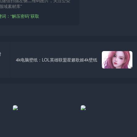
机微信扫描左侧二维码图片，关注公众
领域素材库”
键词：“解压密码”获取
衬
4k电脑壁纸：LOL英雄联盟星籁歌姬4k壁纸