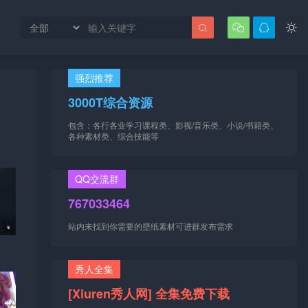




强烈推荐
3000T综合资源
包含：各行各业学习课程类、影视/音乐类、小说/书籍类、
各种素材类、综合技能等
QQ交流群
767033464
站内未找到你需要的壁纸素材可进群发布需求
秀人全集
[Xiuren秀人网] 全集免费下载