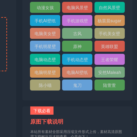
纸
纸
动漫女孩
电脑风景壁
自然风景壁
纸
纸
手机AI壁纸
手机游戏壁
杨晨晨sugar
纸
电脑美女壁
古风
手机美女壁
纸
纸
手机明星壁
原神
英雄联盟
纸
电脑动态壁
手机动态壁
王者荣耀
纸
纸
电脑明星壁
电脑AI壁纸
安然Maleah
纸
陈小喵
鬼刀
陆萱萱
下载必看
原图下载说明
本站所有素材全部采用压缩文件形式上传，素材高清原图
需下载解压后才能查看，介意勿下！