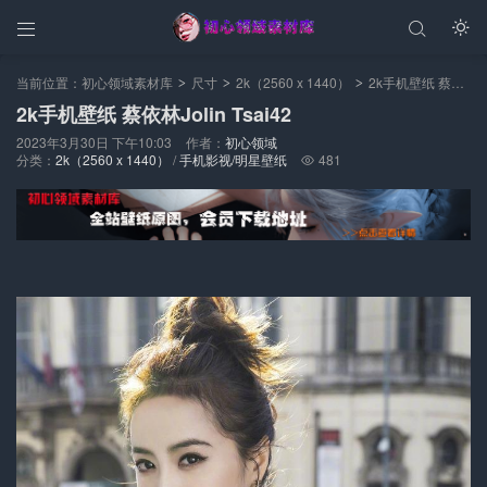



当前位置：
初心领域素材库
尺寸
2k（2560 x 1440）
2k手机壁纸 蔡依林Jolin Tsai42
>
>
>
2k手机壁纸 蔡依林Jolin Tsai42
2023年3月30日 下午10:03
作者：
初心领域
分类：
2k（2560 x 1440）
/
手机影视/明星壁纸
481
