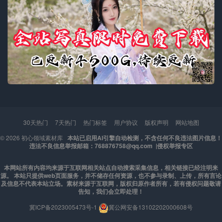
30天热门
7天热门
热门标签
用户协议
版权声明
网站地图
© 2026
初心领域素材库
本站已启用AI引擎自动检测，不含任何不良违法图片信息！
违法不良信息举报邮箱：768876758@qq.com |
侵权举报专区
本网站所有内容均来源于互联网相关站点自动搜索采集信息，相关链接已经注明来
源。 本站只提供web页面服务，并不储存任何资源，也不参与录制、上传，所有言论
及信息不代表本站立场。素材来源于互联网，版权归原作者所有，若有侵权问题敬请
告知，我们会立即处理！
冀ICP备2023005473号-1
冀公网安备13102202000608号