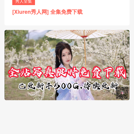
秀人全集
[Xiuren秀人网] 全集免费下载
30天热门
7天热门
热门标签
用户协议
版权声明
网站地图
© 2026
初心领域素材库
本站已启用AI引擎自动检测，不含任何不良违法图片信息！