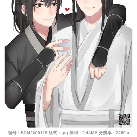
编号：SDM2k00119 格式：jpg 体积：2.44MB 分辨率：2480 x