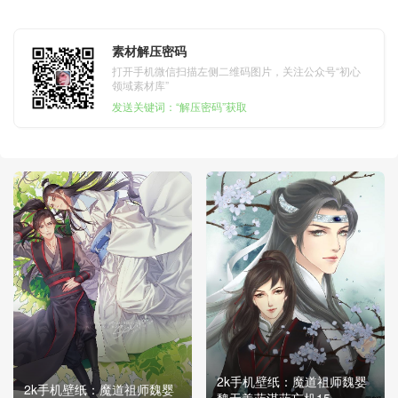
素材解压密码
打开手机微信扫描左侧二维码图片，关注公众号“初心
领域素材库”
发送关键词：“解压密码”获取
2k手机壁纸：魔道祖师魏婴
2k手机壁纸：魔道祖师魏婴
魏无羡蓝湛蓝忘机15