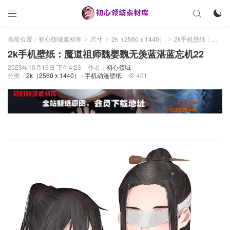



当前位置：
初心领域素材库
尺寸
2k（2560 x 1440）
2k手机壁纸：魔道祖师魏婴魏无羡蓝湛蓝忘机22
>
>
>
2k手机壁纸：魔道祖师魏婴魏无羡蓝湛蓝忘机22
2023年10月19日 下午4:23
作者：
初心领域
分类：
2k（2560 x 1440）
/
手机动漫壁纸
401
