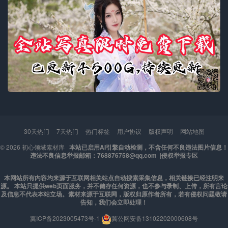
30天热门
7天热门
热门标签
用户协议
版权声明
网站地图
© 2026
初心领域素材库
本站已启用AI引擎自动检测，不含任何不良违法图片信息！
违法不良信息举报邮箱：768876758@qq.com |
侵权举报专区
本网站所有内容均来源于互联网相关站点自动搜索采集信息，相关链接已经注明来
源。 本站只提供web页面服务，并不储存任何资源，也不参与录制、上传，所有言论
及信息不代表本站立场。素材来源于互联网，版权归原作者所有，若有侵权问题敬请
告知，我们会立即处理！
冀ICP备2023005473号-1
冀公网安备13102202000608号