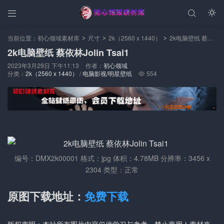



当前位置：
初心领域素材库
尺寸
2k（2560 x 1440）
2k电脑壁纸 蔡依林Jolin Tsai1
>
>
>
2k电脑壁纸 蔡依林Jolin Tsai1
2023年3月29日 下午11:13
作者：
初心领域
分类：
2k（2560 x 1440）
/
电脑影视/明星壁纸
554

编号：DMX2k00001 格式：jpg 体积：4.78MB 分辨率：3456 x
2304 类型：正常
原图下载地址：
免费下载