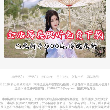
30天热门
7天热门
热门标签
用户协议
版权声明
网站地图
© 2026
初心领域素材库
本站已启用AI引擎自动检测，不含任何不良违法图片信息！
违法不良信息举报邮箱：768876758@qq.com |
侵权举报专区
本网站所有内容均来源于互联网相关站点自动搜索采集信息，相关链接已经注明来
源。 本站只提供web页面服务，并不储存任何资源，也不参与录制、上传，所有言论
及信息不代表本站立场。素材来源于互联网，版权归原作者所有，若有侵权问题敬请