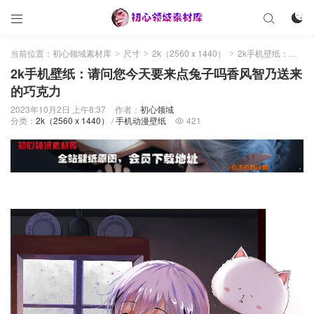



当前位置：
初心领域素材库
尺寸
2k（2560 x 1440）
2k手机壁纸：请问您今天要来点兔子吗香风智乃送来的巧克力
>
>
>
2k手机壁纸：请问您今天要来点兔子吗香风智乃送来
的巧克力
2023年10月2日 上午8:37
作者：
初心领域
分类：
2k（2560 x 1440）
/
手机动漫壁纸
421
