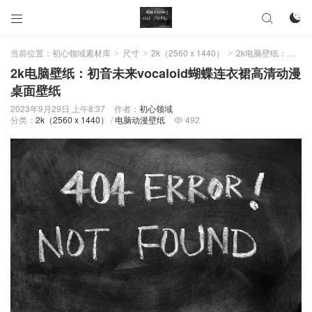



当前位置：
初心领域素材库
尺寸
2k（2560 x 1440）
2k电脑壁纸：初音未来vocaloid蝴蝶连衣裙高清动漫桌面壁纸
>
>
>
2k电脑壁纸：初音未来vocaloid蝴蝶连衣裙高清动漫
桌面壁纸
2023年9月29日 上午8:37
作者：
初心领域
分类：
2k（2560 x 1440）
/
电脑动漫壁纸
492
