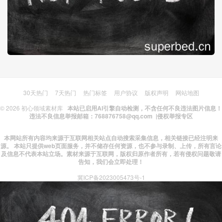
30天热门
7天热门
热门标签
用户协议
版权声明
网站地图
© 2026
初心领域素材库
本站已启用AI引擎自动检测，不含任何不良违法图片信息！
违法不良信息举报邮箱：768876758@qq.com |
侵权举报专区
本网站所有内容均来源于互联网相关站点自动搜索采集信息，相关链接已经注明来
源。 本站只提供web页面服务，并不储存任何资源，也不参与录制、上传，所有言论
及信息不代表本站立场。素材来源于互联网，版权归原作者所有，若有侵权问题敬请
告知，我们会立即处理！
冀ICP备2023005473号-1