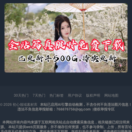
30天热门
7天热门
热门标签
用户协议
版权声明
网站地图
© 2026
初心领域素材库
本站已启用AI引擎自动检测，不含任何不良违法图片信息！
违法不良信息举报邮箱：768876758@qq.com |
侵权举报专区
本网站所有内容均来源于互联网相关站点自动搜索采集信息，相关链接已经注明来
源。 本站只提供web页面服务，并不储存任何资源，也不参与录制、上传，所有言论
及信息不代表本站立场。素材来源于互联网，版权归原作者所有，若有侵权问题敬请