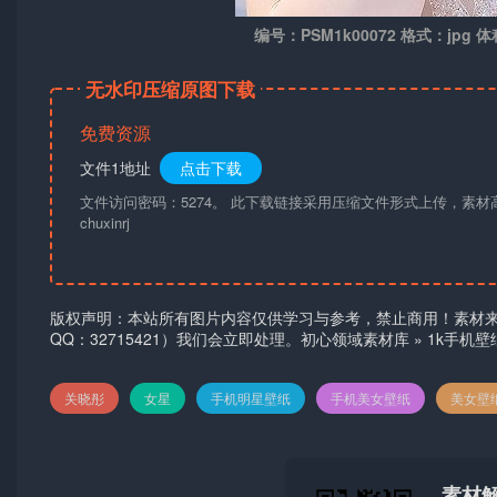
编号：PSM1k00072 格式：jpg 体
无水印压缩原图下载
免费资源
文件1地址
点击下载
文件访问密码：5274。 此下载链接采用压缩文件形式上传，素
chuxinrj
版权声明：本站所有图片内容仅供学习与参考，禁止商用！素材
QQ：32715421）我们会立即处理。
初心领域素材库
»
1k手机
关晓彤
女星
手机明星壁纸
手机美女壁纸
美女壁
素材