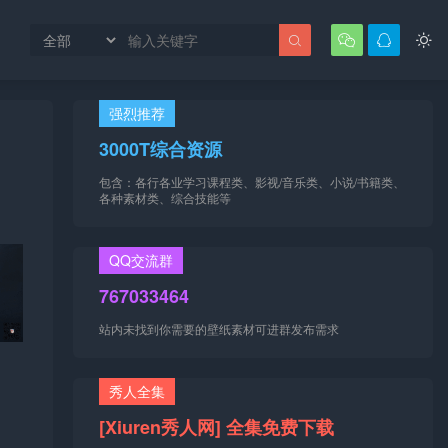




强烈推荐
3000T综合资源
包含：各行各业学习课程类、影视/音乐类、小说/书籍类、
各种素材类、综合技能等
QQ交流群
767033464
站内未找到你需要的壁纸素材可进群发布需求
秀人全集
[Xiuren秀人网] 全集免费下载