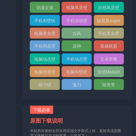
纸
纸
动漫女孩
电脑风景壁
自然风景壁
纸
纸
手机AI壁纸
手机游戏壁
杨晨晨sugar
纸
电脑美女壁
古风
手机美女壁
纸
纸
手机明星壁
原神
英雄联盟
纸
电脑动态壁
手机动态壁
王者荣耀
纸
纸
电脑明星壁
电脑AI壁纸
安然Maleah
纸
陈小喵
鬼刀
陆萱萱
下载必看
原图下载说明
本站所有素材全部采用压缩文件形式上传，素材高清原图
需下载解压后才能查看，介意勿下！