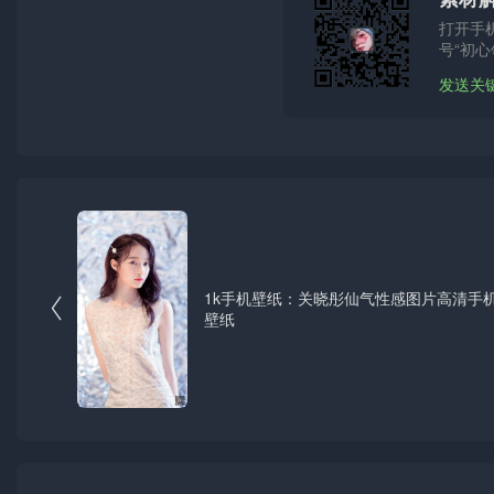
打开手
号“初心
发送关
1k手机壁纸：关晓彤仙气性感图片高清手

壁纸