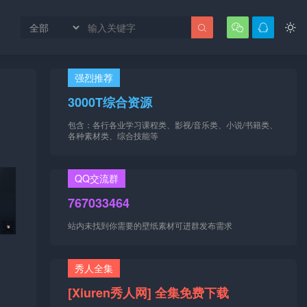




强烈推荐
3000T综合资源
包含：各行各业学习课程类、影视/音乐类、小说/书籍类、
各种素材类、综合技能等
QQ交流群
767033464
站内未找到你需要的壁纸素材可进群发布需求
秀人全集
[Xiuren秀人网] 全集免费下载