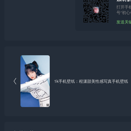
打开手
号“初心
发送关

1k手机壁纸：程潇甜美性感写真手机壁纸