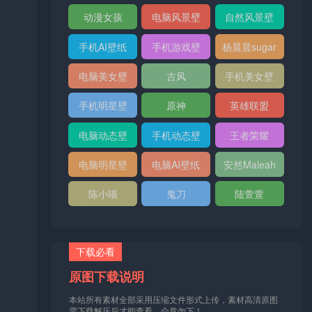
纸
纸
动漫女孩
电脑风景壁
自然风景壁
纸
纸
手机AI壁纸
手机游戏壁
杨晨晨sugar
纸
电脑美女壁
古风
手机美女壁
纸
纸
手机明星壁
原神
英雄联盟
纸
电脑动态壁
手机动态壁
王者荣耀
纸
纸
电脑明星壁
电脑AI壁纸
安然Maleah
纸
陈小喵
鬼刀
陆萱萱
下载必看
原图下载说明
本站所有素材全部采用压缩文件形式上传，素材高清原图
需下载解压后才能查看，介意勿下！