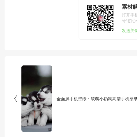
素材
打开手
号“初心
发送关

全面屏手机壁纸：软萌小奶狗高清手机壁