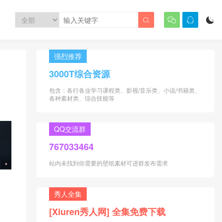




强烈推荐
3000T综合资源
包含：各行各业学习课程类、影视/音乐类、小说/书籍类、
各种素材类、综合技能等
QQ交流群
767033464
站内未找到你需要的壁纸素材可进群发布需求
秀人全集
[Xiuren秀人网] 全集免费下载