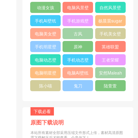
纸
纸
动漫女孩
电脑风景壁
自然风景壁
纸
纸
手机AI壁纸
手机游戏壁
杨晨晨sugar
纸
电脑美女壁
古风
手机美女壁
纸
纸
手机明星壁
原神
英雄联盟
纸
电脑动态壁
手机动态壁
王者荣耀
纸
纸
电脑明星壁
电脑AI壁纸
安然Maleah
纸
陈小喵
鬼刀
陆萱萱
下载必看
原图下载说明
本站所有素材全部采用压缩文件形式上传，素材高清原图
需下载解压后才能查看，介意勿下！