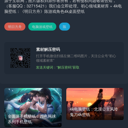
源于互联网，图片版权归原作者所有，若有侵权问题敬请告知，
（客服QQ：32715421）我们会立即处理。
初心领域素材库
»
4k电
脑壁纸：《明日方舟》陈游戏角色4k桌面壁纸
明日方舟
电脑游戏壁纸
陈
素材解压密码
打开手机微信扫描左侧二维码图片，关注公众号“初心
领域素材库”
发送关键词：“解压密码”获取
4k电脑壁纸：北漠公主风玲
鬼刀4k壁纸
全面屏手机壁纸：四色网球
系列手机壁纸