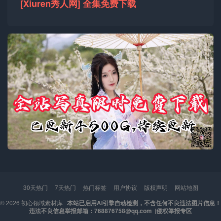
[Xiuren秀人网] 全集免费下载
30天热门
7天热门
热门标签
用户协议
版权声明
网站地图
© 2026
初心领域素材库
本站已启用AI引擎自动检测，不含任何不良违法图片信息！
违法不良信息举报邮箱：768876758@qq.com |
侵权举报专区