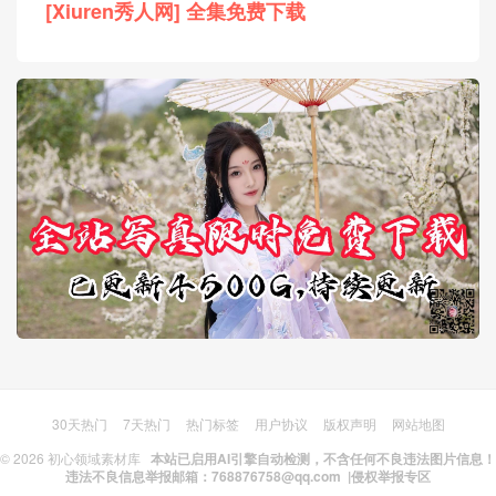
[Xiuren秀人网] 全集免费下载
30天热门
7天热门
热门标签
用户协议
版权声明
网站地图
© 2026
初心领域素材库
本站已启用AI引擎自动检测，不含任何不良违法图片信息！
违法不良信息举报邮箱：768876758@qq.com |
侵权举报专区