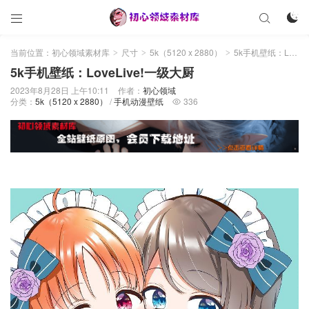



当前位置：
初心领域素材库
尺寸
5k（5120 x 2880）
5k手机壁纸：LoveLive!一级大厨
>
>
>
5k手机壁纸：LoveLive!一级大厨
2023年8月28日 上午10:11
作者：
初心领域
分类：
5k（5120 x 2880）
/
手机动漫壁纸
336
