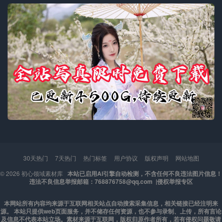
30天热门
7天热门
热门标签
用户协议
版权声明
网站地图
© 2026
初心领域素材库
本站已启用AI引擎自动检测，不含任何不良违法图片信息！
违法不良信息举报邮箱：768876758@qq.com |
侵权举报专区
本网站所有内容均来源于互联网相关站点自动搜索采集信息，相关链接已经注明来
源。 本站只提供web页面服务，并不储存任何资源，也不参与录制、上传，所有言论
及信息不代表本站立场。素材来源于互联网，版权归原作者所有，若有侵权问题敬请