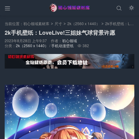



当前位置：
初心领域素材库
尺寸
2k（2560 x 1440）
2k手机壁纸：LoveLive!三姐妹气球背景许愿
>
>
>
2k手机壁纸：LoveLive!三姐妹气球背景许愿
2023年8月28日 上午9:37
作者：
初心领域
分类：
2k（2560 x 1440）
/
手机动漫壁纸
382
