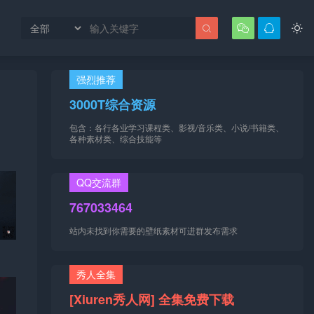




强烈推荐
3000T综合资源
包含：各行各业学习课程类、影视/音乐类、小说/书籍类、
各种素材类、综合技能等
QQ交流群
767033464
站内未找到你需要的壁纸素材可进群发布需求
秀人全集
[Xiuren秀人网] 全集免费下载