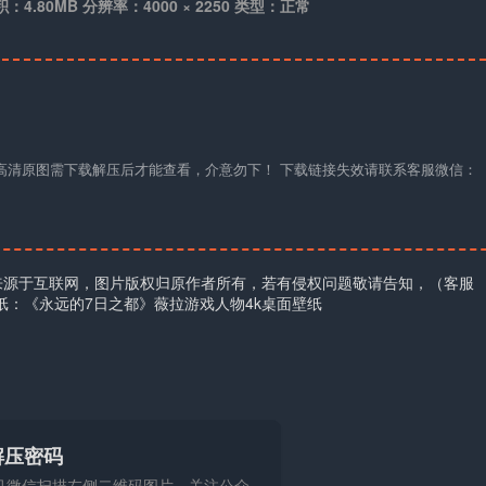
积：4.80MB 分辨率：4000 × 2250 类型：正常
材高清原图需下载解压后才能查看，介意勿下！ 下载链接失效请联系客服微信：
来源于互联网，图片版权归原作者所有，若有侵权问题敬请告知，（客服
壁纸：《永远的7日之都》薇拉游戏人物4k桌面壁纸
解压密码
机微信扫描左侧二维码图片，关注公众