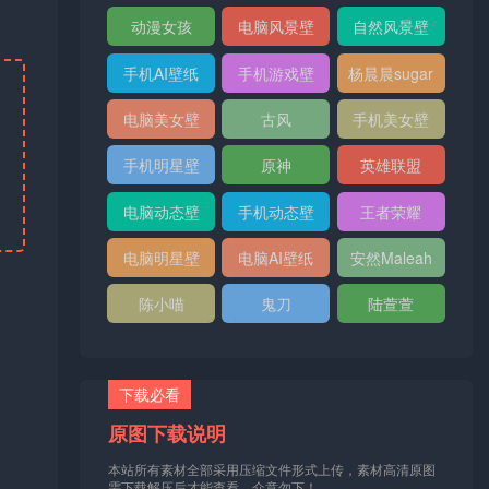
纸
纸
动漫女孩
电脑风景壁
自然风景壁
纸
纸
手机AI壁纸
手机游戏壁
杨晨晨sugar
纸
电脑美女壁
古风
手机美女壁
纸
纸
手机明星壁
原神
英雄联盟
纸
电脑动态壁
手机动态壁
王者荣耀
纸
纸
电脑明星壁
电脑AI壁纸
安然Maleah
纸
陈小喵
鬼刀
陆萱萱
下载必看
原图下载说明
本站所有素材全部采用压缩文件形式上传，素材高清原图
需下载解压后才能查看，介意勿下！