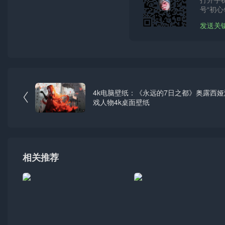
号“初心
发送关
4k电脑壁纸：《永远的7日之都》奥露西娅

戏人物4k桌面壁纸
相关推荐