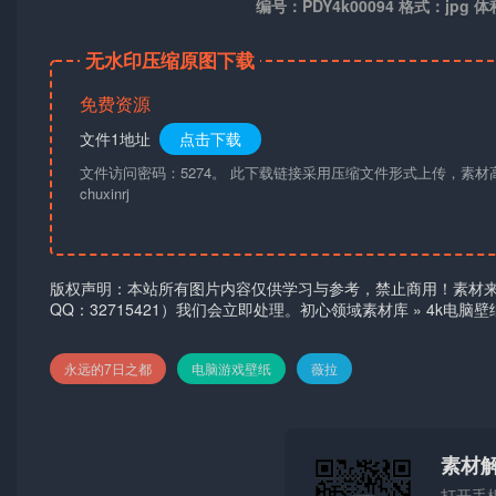
编号：PDY4k00094 格式：jpg 体
无水印压缩原图下载
免费资源
文件1地址
点击下载
文件访问密码：5274。 此下载链接采用压缩文件形式上传，素
chuxinrj
版权声明：本站所有图片内容仅供学习与参考，禁止商用！素材
QQ：32715421）我们会立即处理。
初心领域素材库
»
4k电脑
永远的7日之都
电脑游戏壁纸
薇拉
素材
打开手