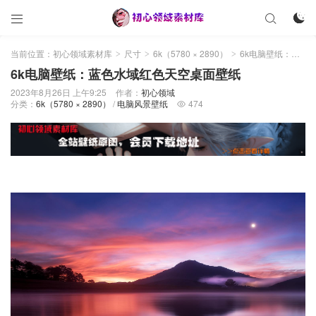



当前位置：
初心领域素材库
尺寸
6k（5780 × 2890）
6k电脑壁纸：蓝色水域红色天空桌面壁纸
>
>
>
6k电脑壁纸：蓝色水域红色天空桌面壁纸
2023年8月26日 上午9:25
作者：
初心领域
分类：
6k（5780 × 2890）
/
电脑风景壁纸
474
