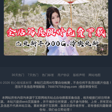
30天热门
7天热门
热门标签
用户协议
版权声明
网站地图
© 2026
初心领域素材库
本站已启用AI引擎自动检测，不含任何不良违法图片信息！
违法不良信息举报邮箱：768876758@qq.com |
侵权举报专区
本网站所有内容均来源于互联网相关站点自动搜索采集信息，相关链接已经注明来
源。 本站只提供web页面服务，并不储存任何资源，也不参与录制、上传，所有言论
及信息不代表本站立场。素材来源于互联网，版权归原作者所有，若有侵权问题敬请
告知，我们会立即处理！