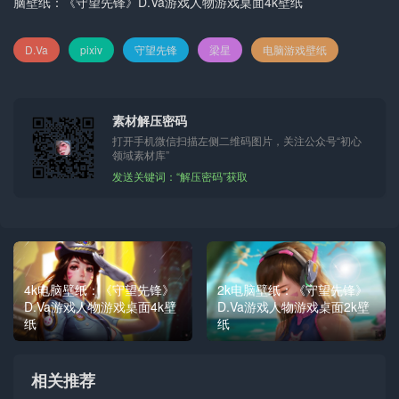
脑壁纸：《守望先锋》D.Va游戏人物游戏桌面4k壁纸
D.Va
pixiv
守望先锋
梁星
电脑游戏壁纸
素材解压密码
打开手机微信扫描左侧二维码图片，关注公众号“初心
领域素材库”
发送关键词：“解压密码”获取
4k电脑壁纸：《守望先锋》
2k电脑壁纸：《守望先锋》
D.Va游戏人物游戏桌面4k壁
D.Va游戏人物游戏桌面2k壁
纸
纸
相关推荐