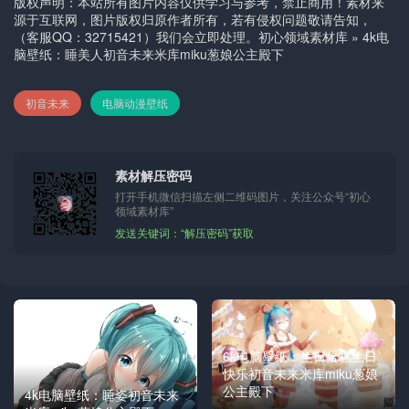
版权声明：本站所有图片内容仅供学习与参考，禁止商用！素材来
源于互联网，图片版权归原作者所有，若有侵权问题敬请告知，
（客服QQ：32715421）我们会立即处理。
初心领域素材库
»
4k电
脑壁纸：睡美人初音未来米库miku葱娘公主殿下
初音未来
电脑动漫壁纸
素材解压密码
打开手机微信扫描左侧二维码图片，关注公众号“初心
领域素材库”
发送关键词：“解压密码”获取
6k电脑壁纸：生日蛋糕生日
快乐初音未来米库miku葱娘
公主殿下
4k电脑壁纸：睡姿初音未来