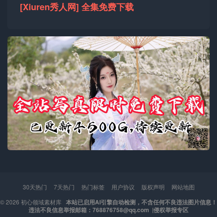
[Xiuren秀人网] 全集免费下载
30天热门
7天热门
热门标签
用户协议
版权声明
网站地图
© 2026
初心领域素材库
本站已启用AI引擎自动检测，不含任何不良违法图片信息！
违法不良信息举报邮箱：768876758@qq.com |
侵权举报专区