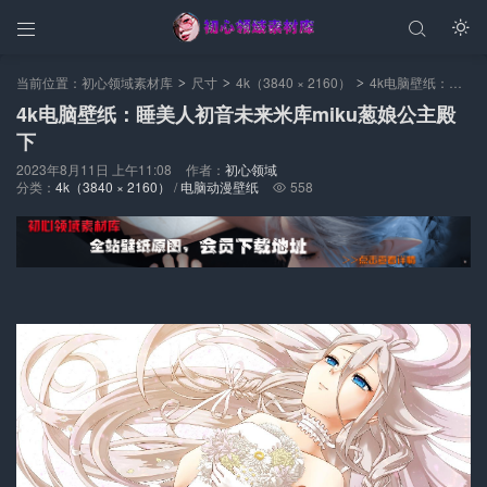



当前位置：
初心领域素材库
尺寸
4k（3840 × 2160）
4k电脑壁纸：睡美人初音未来米库miku葱娘公主殿下
>
>
>
4k电脑壁纸：睡美人初音未来米库miku葱娘公主殿
下
2023年8月11日 上午11:08
作者：
初心领域
分类：
4k（3840 × 2160）
/
电脑动漫壁纸
558
