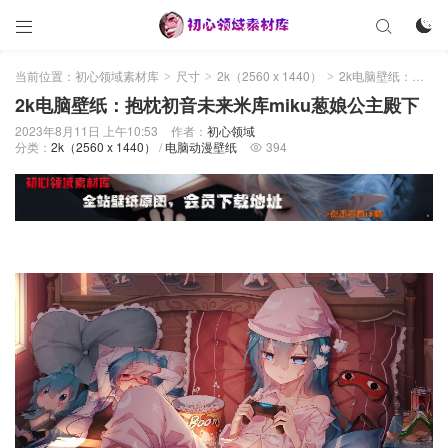



当前位置：
初心领域素材库
尺寸
2k（2560 x 1440）
2k电脑壁纸：抱枕初音未来米库miku葱娘公主殿下
>
>
>
2k电脑壁纸：抱枕初音未来米库miku葱娘公主殿下
2023年8月11日 上午10:53
作者：
初心领域
分类：
2k（2560 x 1440）
/
电脑动漫壁纸
394
