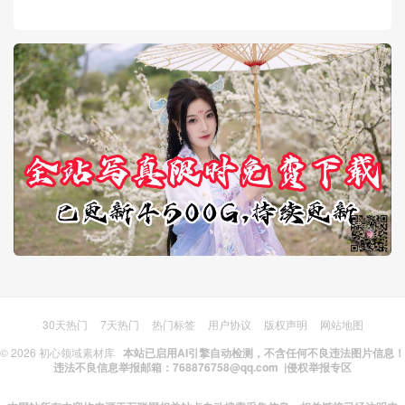
30天热门
7天热门
热门标签
用户协议
版权声明
网站地图
© 2026
初心领域素材库
本站已启用AI引擎自动检测，不含任何不良违法图片信息！
违法不良信息举报邮箱：768876758@qq.com |
侵权举报专区