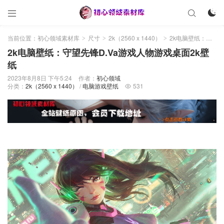



当前位置：
初心领域素材库
尺寸
2k（2560 x 1440）
2k电脑壁纸：守望先锋D.Va游戏人物游戏桌面2k壁纸
>
>
>
2k电脑壁纸：守望先锋D.Va游戏人物游戏桌面2k壁
纸
2023年8月8日 下午5:24
作者：
初心领域
分类：
2k（2560 x 1440）
/
电脑游戏壁纸
531
