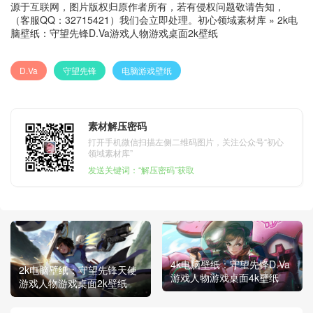
源于互联网，图片版权归原作者所有，若有侵权问题敬请告知，
（客服QQ：32715421）我们会立即处理。
初心领域素材库
»
2k电
脑壁纸：守望先锋D.Va游戏人物游戏桌面2k壁纸
D.Va
守望先锋
电脑游戏壁纸
素材解压密码
打开手机微信扫描左侧二维码图片，关注公众号“初心
领域素材库”
发送关键词：“解压密码”获取
4k电脑壁纸：守望先锋D.Va
2k电脑壁纸：守望先锋天使
游戏人物游戏桌面4k壁纸
游戏人物游戏桌面2k壁纸