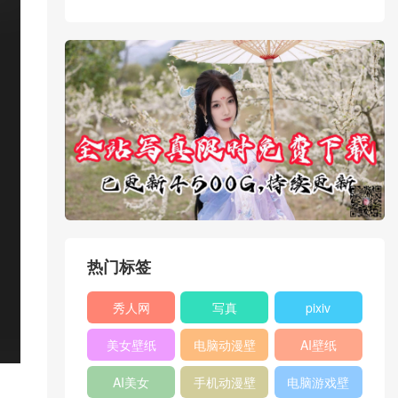
热门标签
秀人网
写真
pixiv
XIUREN
美女壁纸
电脑动漫壁
AI壁纸
纸
AI美女
手机动漫壁
电脑游戏壁