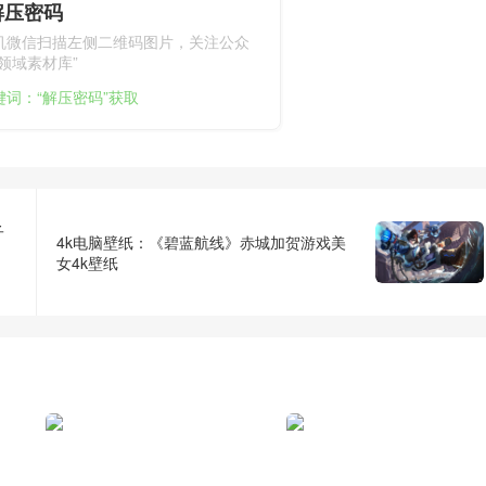
解压密码
机微信扫描左侧二维码图片，关注公众
领域素材库”
键词：“解压密码”获取
子
4k电脑壁纸：《碧蓝航线》赤城加贺游戏美
女4k壁纸