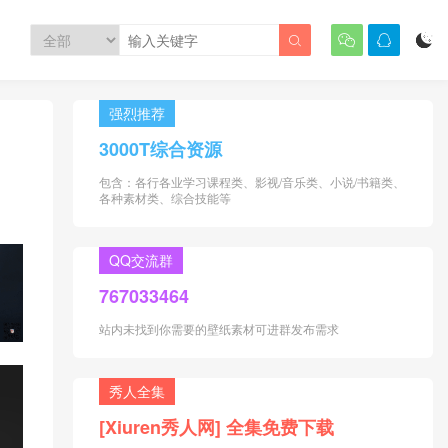




强烈推荐
3000T综合资源
包含：各行各业学习课程类、影视/音乐类、小说/书籍类、
各种素材类、综合技能等
QQ交流群
767033464
站内未找到你需要的壁纸素材可进群发布需求
秀人全集
[Xiuren秀人网] 全集免费下载