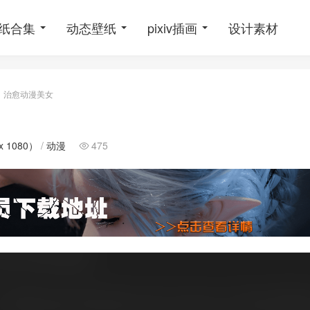
纸合集
动态壁纸
pixiv插画
设计素材
：治愈动漫美女
x 1080）
/
动漫
475
