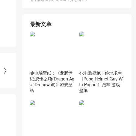
最新文章

4k电脑壁纸：《龙腾世
4k电脑壁纸：绝地求生
纪:恐惧之狼(Dragon Ag
《Pubg Helmet Guy Wi
e: Dreadwolf)》游戏壁
th Pagani》跑车 游戏
纸
壁纸