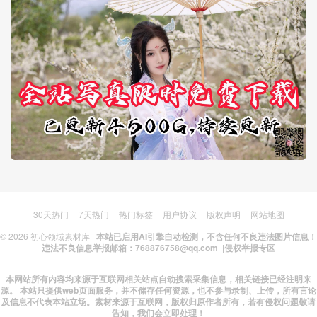
30天热门
7天热门
热门标签
用户协议
版权声明
网站地图
© 2026
初心领域素材库
本站已启用AI引擎自动检测，不含任何不良违法图片信息！
违法不良信息举报邮箱：768876758@qq.com |
侵权举报专区
本网站所有内容均来源于互联网相关站点自动搜索采集信息，相关链接已经注明来
源。 本站只提供web页面服务，并不储存任何资源，也不参与录制、上传，所有言论
及信息不代表本站立场。素材来源于互联网，版权归原作者所有，若有侵权问题敬请
告知，我们会立即处理！