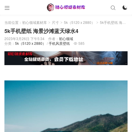



当前位置：
初心领域素材库
尺寸
5k（5120 x 2880）
5k手机壁纸 海景沙滩蓝天绿水4
>
>
>
5k手机壁纸 海景沙滩蓝天绿水4
2023年3月26日 下午5:34
作者：
初心领域
分类：
5k（5120 x 2880）
/
手机风景壁纸
585
