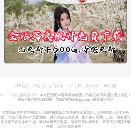
30天热门
7天热门
热门标签
用户协议
版权声明
网站地图
© 2026
初心领域素材库
本站已启用AI引擎自动检测，不含任何不良违法图片信息！
违法不良信息举报邮箱：768876758@qq.com |
侵权举报专区
本网站所有内容均来源于互联网相关站点自动搜索采集信息，相关链接已经注明来
源。 本站只提供web页面服务，并不储存任何资源，也不参与录制、上传，所有言论
及信息不代表本站立场。素材来源于互联网，版权归原作者所有，若有侵权问题敬请
告知，我们会立即处理！