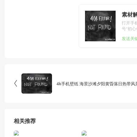
素材
打开手
号“初心
发送关

4k手机壁纸 海景沙滩夕阳黄昏落日热带风
相关推荐