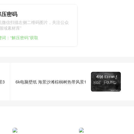
解压密码
机微信扫描左侧二维码图片，关注公众
领域素材库”
键词：“解压密码”获取
景3
6k电脑壁纸 海景沙滩棕榈树热带风景1