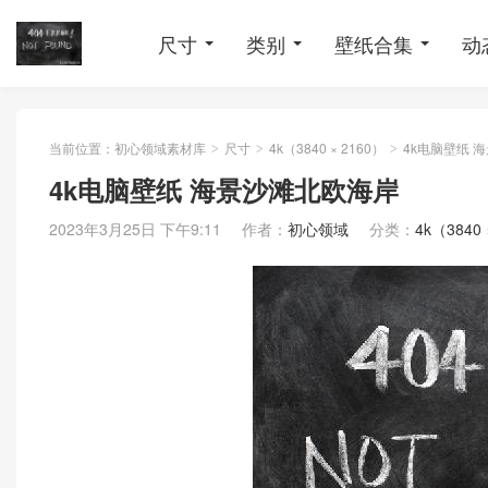
尺寸
类别
壁纸合集
动
当前位置：
初心领域素材库
尺寸
4k（3840 × 2160）
4k电脑壁纸 
>
>
>
4k电脑壁纸 海景沙滩北欧海岸
2023年3月25日 下午9:11
作者：
初心领域
分类：
4k（3840 