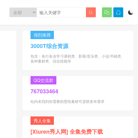




强烈推荐
3000T综合资源
包含：各行各业学习课程类、影视/音乐类、小说/书籍类、
各种素材类、综合技能等
QQ交流群
767033464
站内未找到你需要的壁纸素材可进群发布需求
秀人全集
[Xiuren秀人网] 全集免费下载