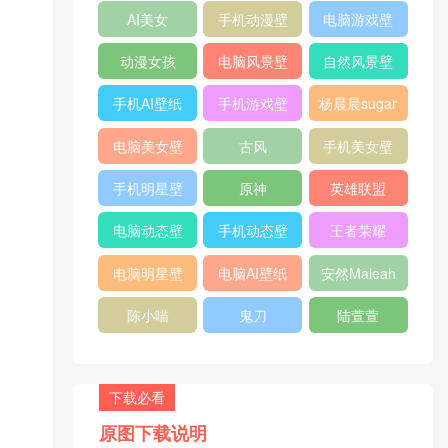
纸
AI美女
手机动漫壁
电脑游戏壁
纸
纸
动漫女孩
电脑风景壁
自然风景壁
纸
纸
手机AI壁纸
手机游戏壁
杨晨晨sugar
纸
电脑美女壁
古风
手机美女壁
纸
纸
手机明星壁
原神
英雄联盟
纸
电脑动态壁
手机动态壁
王者荣耀
纸
纸
电脑明星壁
电脑AI壁纸
安然Maleah
纸
陈小喵
鬼刀
陆萱萱
下载必看
原图下载说明