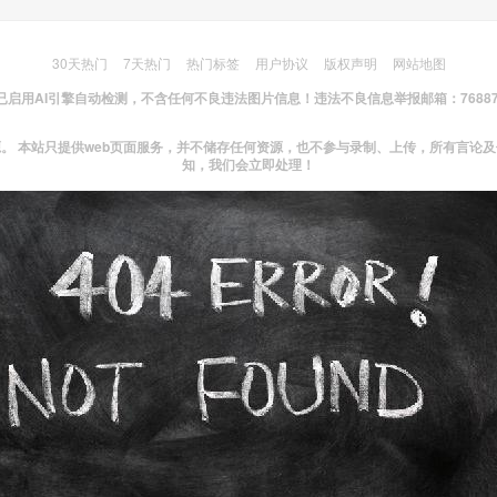
30天热门
7天热门
热门标签
用户协议
版权声明
网站地图
已启用AI引擎自动检测，不含任何不良违法图片信息！
违法不良信息举报邮箱：7688767
。 本站只提供web页面服务，并不储存任何资源，也不参与录制、上传，所有言论
知，我们会立即处理！