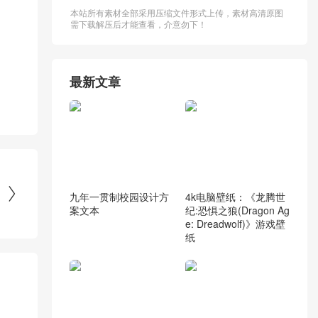
本站所有素材全部采用压缩文件形式上传，素材高清原图
需下载解压后才能查看，介意勿下！
最新文章

九年一贯制校园设计方
4k电脑壁纸：《龙腾世
案文本
纪:恐惧之狼(Dragon Ag
e: Dreadwolf)》游戏壁
纸