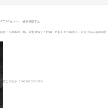
58@qq.com |
侵权举报专区
及信息不代表本站立场。素材来源于互联网，版权归原作者所有，若有侵权问题敬请告
冀公网安备13102202000608号