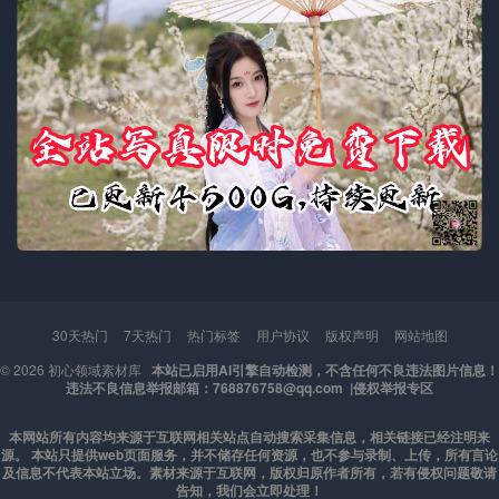
30天热门
7天热门
热门标签
用户协议
版权声明
网站地图
© 2026
初心领域素材库
本站已启用AI引擎自动检测，不含任何不良违法图片信息！
违法不良信息举报邮箱：768876758@qq.com |
侵权举报专区
本网站所有内容均来源于互联网相关站点自动搜索采集信息，相关链接已经注明来
源。 本站只提供web页面服务，并不储存任何资源，也不参与录制、上传，所有言论
及信息不代表本站立场。素材来源于互联网，版权归原作者所有，若有侵权问题敬请
告知，我们会立即处理！