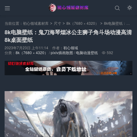



当前位置：
初心领域素材库
尺寸
8k（7680 × 4320）
8k电脑壁纸：鬼刀海琴烟冰公主狮子角斗场动漫高清8k桌面壁纸
>
>
>
8k电脑壁纸：鬼刀海琴烟冰公主狮子角斗场动漫高清
8k桌面壁纸
2023年7月23日 上午11:14
作者：
初心领域
分类：
8k（7680 × 4320）
/
pixiv插画散图
/
电脑动漫壁纸
592
