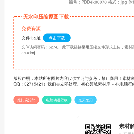
编号：PDD4k00078 格式：jpg 体
无水印压缩原图下载
免费资源
文件1地址
点击下载
文件访问密码：5274。 此下载链接采用压缩文件形式上传，素
chuxinrj
版权声明：本站所有图片内容仅供学习与参考，禁止商用！素材
QQ：32715421）我们会立即处理。
初心领域素材库
»
4k电脑
灶门炭治郎
电脑动漫壁纸
鬼灭之刃
素材
打开手