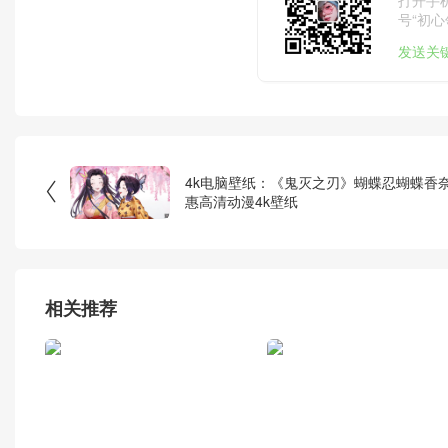
号“初心
发送关
4k电脑壁纸：《鬼灭之刃》蝴蝶忍蝴蝶香

惠高清动漫4k壁纸
相关推荐