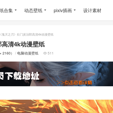
纸合集
动态壁纸
pixiv插画
设计素材
《鬼灭之刃》灶门炭治郎高清4k动漫壁纸
高清4k动漫壁纸
× 2160）
/
电脑动漫壁纸
511
