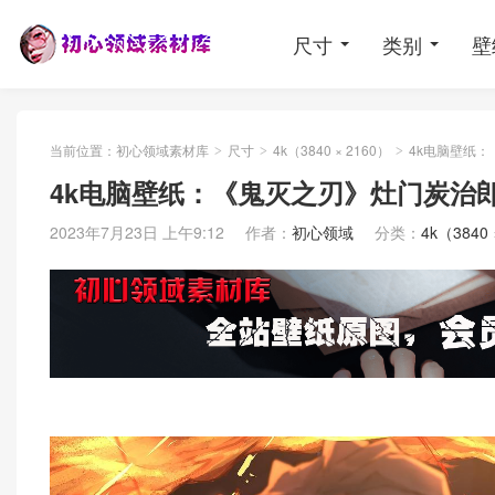
尺寸
类别
壁
当前位置：
初心领域素材库
尺寸
4k（3840 × 2160）
4k电脑壁纸：
>
>
>
4k电脑壁纸：《鬼灭之刃》灶门炭治郎
2023年7月23日 上午9:12
作者：
初心领域
分类：
4k（3840 