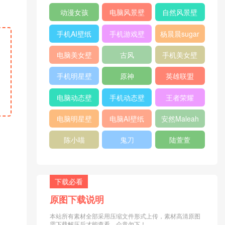
纸
纸
动漫女孩
电脑风景壁
自然风景壁
纸
纸
手机AI壁纸
手机游戏壁
杨晨晨sugar
纸
电脑美女壁
古风
手机美女壁
纸
纸
手机明星壁
原神
英雄联盟
纸
电脑动态壁
手机动态壁
王者荣耀
纸
纸
电脑明星壁
电脑AI壁纸
安然Maleah
纸
陈小喵
鬼刀
陆萱萱
下载必看
原图下载说明
本站所有素材全部采用压缩文件形式上传，素材高清原图
需下载解压后才能查看，介意勿下！