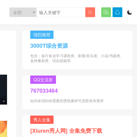




强烈推荐
3000T综合资源
包含：各行各业学习课程类、影视/音乐类、小说/书籍类、
各种素材类、综合技能等
QQ交流群
767033464
站内未找到你需要的壁纸素材可进群发布需求
秀人全集
[Xiuren秀人网] 全集免费下载