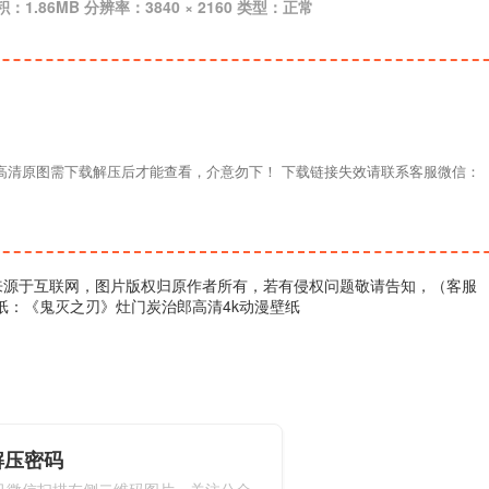
积：1.86MB 分辨率：3840 × 2160 类型：正常
材高清原图需下载解压后才能查看，介意勿下！ 下载链接失效请联系客服微信：
来源于互联网，图片版权归原作者所有，若有侵权问题敬请告知，（客服
壁纸：《鬼灭之刃》灶门炭治郎高清4k动漫壁纸
解压密码
机微信扫描左侧二维码图片，关注公众