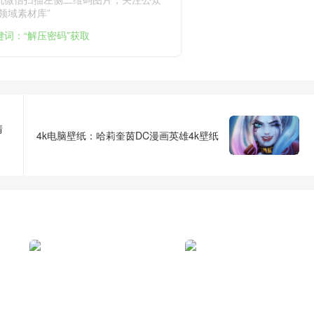
领域素材库”
键词：“解压密码”获取
清
4k电脑壁纸：哈莉奎茵DC漫画英雄4k壁纸