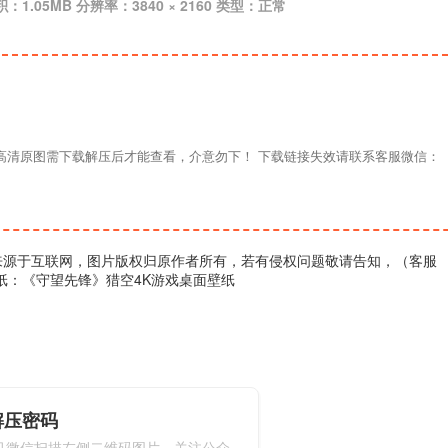
积：1.05MB 分辨率：3840 × 2160 类型：正常
材高清原图需下载解压后才能查看，介意勿下！ 下载链接失效请联系客服微信：
来源于互联网，图片版权归原作者所有，若有侵权问题敬请告知，（客服
壁纸：《守望先锋》猎空4K游戏桌面壁纸
解压密码
机微信扫描左侧二维码图片，关注公众