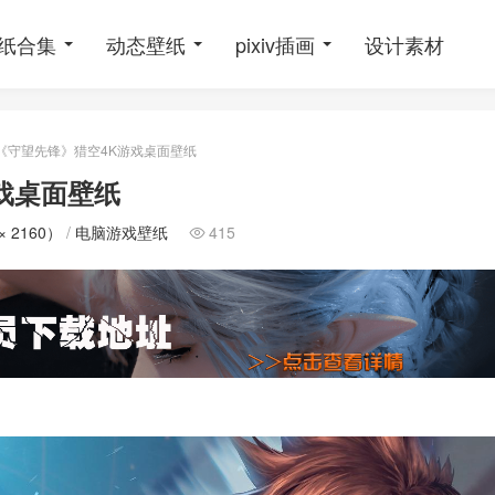
纸合集
动态壁纸
pixiv插画
设计素材
《守望先锋》猎空4K游戏桌面壁纸
戏桌面壁纸
× 2160）
/
电脑游戏壁纸
415
