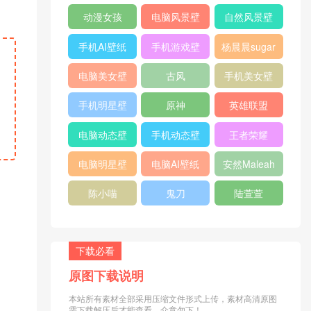
纸
纸
动漫女孩
电脑风景壁
自然风景壁
纸
纸
手机AI壁纸
手机游戏壁
杨晨晨sugar
纸
电脑美女壁
古风
手机美女壁
纸
纸
手机明星壁
原神
英雄联盟
纸
电脑动态壁
手机动态壁
王者荣耀
纸
纸
电脑明星壁
电脑AI壁纸
安然Maleah
纸
陈小喵
鬼刀
陆萱萱
下载必看
原图下载说明
本站所有素材全部采用压缩文件形式上传，素材高清原图
需下载解压后才能查看，介意勿下！