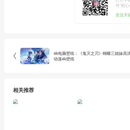
号“初心
发送关
4k电脑壁纸：《鬼灭之刃》蝴蝶三姐妹高

动漫4k壁纸
相关推荐