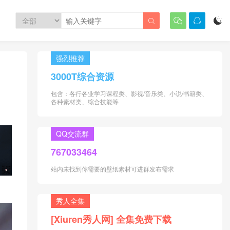




强烈推荐
3000T综合资源
包含：各行各业学习课程类、影视/音乐类、小说/书籍类、
各种素材类、综合技能等
QQ交流群
767033464
站内未找到你需要的壁纸素材可进群发布需求
秀人全集
[Xiuren秀人网] 全集免费下载