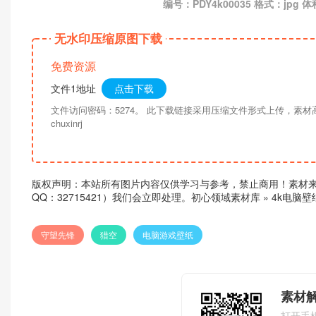
编号：PDY4k00035 格式：jpg 体
无水印压缩原图下载
免费资源
文件1地址
点击下载
文件访问密码：5274。 此下载链接采用压缩文件形式上传，素
chuxinrj
版权声明：本站所有图片内容仅供学习与参考，禁止商用！素材
QQ：32715421）我们会立即处理。
初心领域素材库
»
4k电脑
守望先锋
猎空
电脑游戏壁纸
素材
打开手