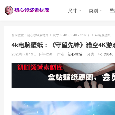
尺寸
类别
壁
当前位置：
初心领域素材库
尺寸
4k（3840 × 2160）
4k电脑壁纸：
>
>
>
4k电脑壁纸：《守望先锋》猎空4K游
2023年7月19日 下午4:50
作者：
初心领域
分类：
4k（3840 