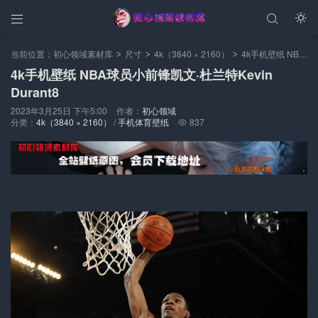



当前位置：
初心领域素材库
尺寸
4k（3840 × 2160）
4k手机壁纸 NBA球员小前锋凯文·杜兰特Kevin Durant8
>
>
>
4k手机壁纸 NBA球员小前锋凯文·杜兰特Kevin
Durant8
2023年3月25日 下午5:00
作者：
初心领域
分类：
4k（3840 × 2160）
/
手机体育壁纸
837
