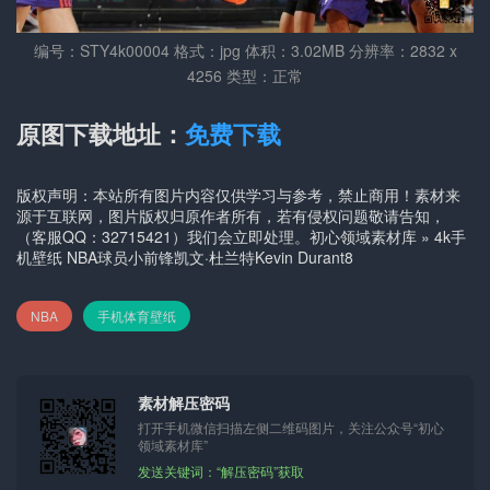
编号：STY4k00004 格式：jpg 体积：3.02MB 分辨率：2832 x
4256 类型：正常
原图下载地址：
免费下载
版权声明：本站所有图片内容仅供学习与参考，禁止商用！素材来
源于互联网，图片版权归原作者所有，若有侵权问题敬请告知，
（客服QQ：32715421）我们会立即处理。
初心领域素材库
»
4k手
机壁纸 NBA球员小前锋凯文·杜兰特Kevin Durant8
NBA
手机体育壁纸
素材解压密码
打开手机微信扫描左侧二维码图片，关注公众号“初心
领域素材库”
发送关键词：“解压密码”获取