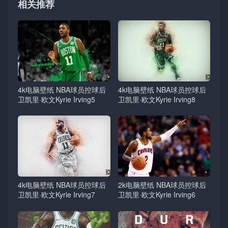
相关推荐
4k电脑壁纸 NBA球员控球后
4k电脑壁纸 NBA球员控球后
卫凯里·欧文Kyrie Irving5
卫凯里·欧文Kyrie Irving8
4k电脑壁纸 NBA球员控球后
2k电脑壁纸 NBA球员控球后
卫凯里·欧文Kyrie Irving7
卫凯里·欧文Kyrie Irving6