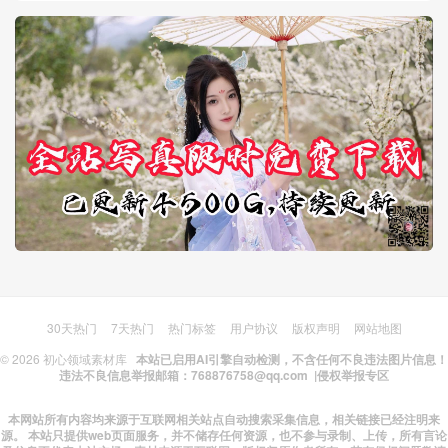
30天热门
7天热门
热门标签
用户协议
版权声明
网站地图
© 2026
初心领域素材库
本站已启用AI引擎自动检测，不含任何不良违法图片信息！
违法不良信息举报邮箱：768876758@qq.com |
侵权举报专区
本网站所有内容均来源于互联网相关站点自动搜索采集信息，相关链接已经注明来
源。 本站只提供web页面服务，并不储存任何资源，也不参与录制、上传，所有言论