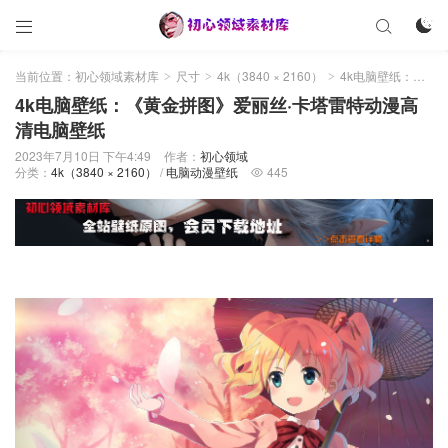



当前位置：
初心领域素材库
尺寸
4k（3840 × 2160）
4k电脑壁纸：《黄金拼图》爱丽丝·卡塔雷特动漫高清电脑壁纸
>
>
>
4k电脑壁纸：《黄金拼图》爱丽丝·卡塔雷特动漫高
清电脑壁纸
2023年7月10日 下午4:49
作者：
初心领域
分类：
4k（3840 × 2160）
/
电脑动漫壁纸
445
