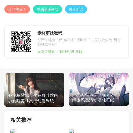
灶门祢豆子
电脑动漫壁纸
鬼灭之刃
素材解压密码
打开手机微信扫描左侧二维码图片，关注公众号“初心
领域素材库”
发送关键词：“解压密码”获取
4k电脑壁纸：《鬼灭之刃》
4k电脑壁纸：坐在咖啡馆的
蝴蝶忍高清动漫4k壁纸
少女唯美4k高清动漫壁纸
相关推荐