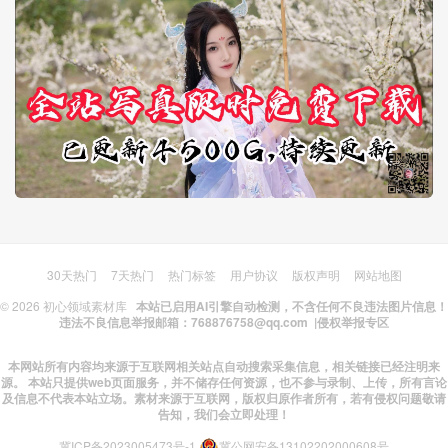
30天热门
7天热门
热门标签
用户协议
版权声明
网站地图
© 2026
初心领域素材库
本站已启用AI引擎自动检测，不含任何不良违法图片信息！
违法不良信息举报邮箱：768876758@qq.com |
侵权举报专区
本网站所有内容均来源于互联网相关站点自动搜索采集信息，相关链接已经注明来
源。 本站只提供web页面服务，并不储存任何资源，也不参与录制、上传，所有言论
及信息不代表本站立场。素材来源于互联网，版权归原作者所有，若有侵权问题敬请
告知，我们会立即处理！
冀ICP备2023005473号-1
冀公网安备13102202000608号