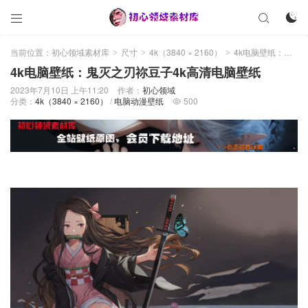



当前位置：
初心领域素材库
尺寸
4k（3840 × 2160）
4k电脑壁纸：鬼灭之刃祢豆子4k高清电脑壁纸
>
>
>
4k电脑壁纸：鬼灭之刃祢豆子4k高清电脑壁纸
2023年7月10日 上午11:20
作者：
初心领域
分类：
4k（3840 × 2160）
/
电脑动漫壁纸
500
