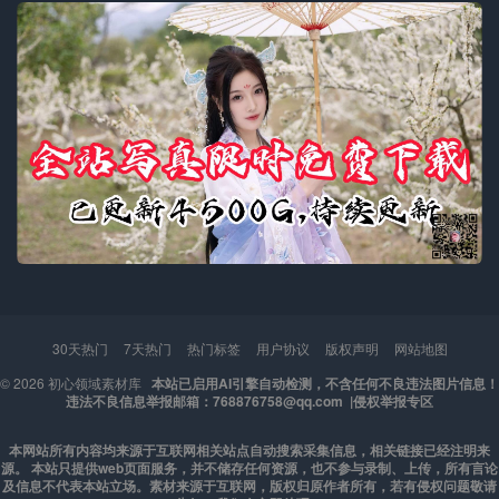
30天热门
7天热门
热门标签
用户协议
版权声明
网站地图
© 2026
初心领域素材库
本站已启用AI引擎自动检测，不含任何不良违法图片信息！
违法不良信息举报邮箱：768876758@qq.com |
侵权举报专区
本网站所有内容均来源于互联网相关站点自动搜索采集信息，相关链接已经注明来
源。 本站只提供web页面服务，并不储存任何资源，也不参与录制、上传，所有言论
及信息不代表本站立场。素材来源于互联网，版权归原作者所有，若有侵权问题敬请