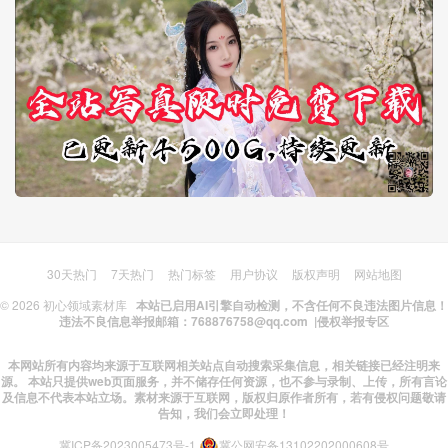
30天热门
7天热门
热门标签
用户协议
版权声明
网站地图
© 2026
初心领域素材库
本站已启用AI引擎自动检测，不含任何不良违法图片信息！
违法不良信息举报邮箱：768876758@qq.com |
侵权举报专区
本网站所有内容均来源于互联网相关站点自动搜索采集信息，相关链接已经注明来
源。 本站只提供web页面服务，并不储存任何资源，也不参与录制、上传，所有言论
及信息不代表本站立场。素材来源于互联网，版权归原作者所有，若有侵权问题敬请
告知，我们会立即处理！
冀ICP备2023005473号-1
冀公网安备13102202000608号