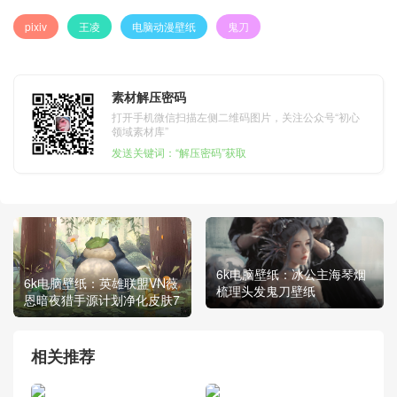
pixiv
王凌
电脑动漫壁纸
鬼刀
素材解压密码
打开手机微信扫描左侧二维码图片，关注公众号“初心
领域素材库”
发送关键词：“解压密码”获取
6k电脑壁纸：冰公主海琴烟
6k电脑壁纸：英雄联盟VN薇
梳理头发鬼刀壁纸
恩暗夜猎手源计划净化皮肤7
相关推荐