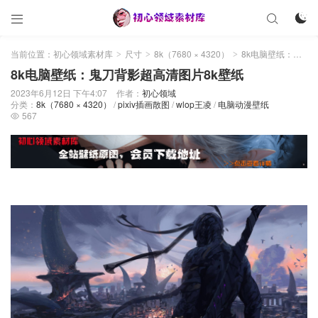



当前位置：
初心领域素材库
尺寸
8k（7680 × 4320）
8k电脑壁纸：鬼刀背影超高清图片8k壁纸
>
>
>
8k电脑壁纸：鬼刀背影超高清图片8k壁纸
2023年6月12日 下午4:07
作者：
初心领域
分类：
8k（7680 × 4320）
/
pixiv插画散图
/
wlop王凌
/
电脑动漫壁纸
567
