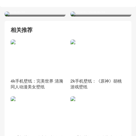
始的异世界生活》艾姬多娜
爱物语果然有问题。》由比
动漫壁纸
滨结衣 动漫壁纸
相关推荐
4k手机壁纸：完美世界 清漪
2k手机壁纸：《原神》胡桃
同人动漫美女壁纸
游戏壁纸