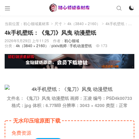



当前位置：
初心领域素材库
尺寸
4k（3840 × 2160）
4k手机壁纸：《鬼刀》风曳 动漫壁纸
>
>
>
4k手机壁纸：《鬼刀》风曳 动漫壁纸
2026年5月29日 上午11:25
作者：
初心领域
分类：
4k（3840 × 2160）
/
pixiv画师
/
手机动漫壁纸
173

文件名：《鬼刀》风曳 动漫壁纸 画师：王凌 编号：PSD4k00733
格式：jpg 体积：6.77MB 分辨率：3043 × 4200 类型：正常
无水印压缩原图下载
免费资源