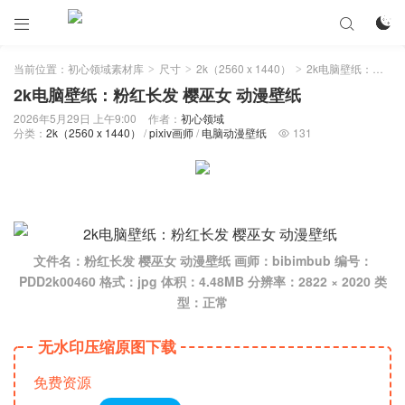



当前位置：
初心领域素材库
尺寸
2k（2560 x 1440）
2k电脑壁纸：粉红长发 樱巫女 动漫壁纸
>
>
>
2k电脑壁纸：粉红长发 樱巫女 动漫壁纸
2026年5月29日 上午9:00
作者：
初心领域
分类：
2k（2560 x 1440）
/
pixiv画师
/
电脑动漫壁纸
131

文件名：粉红长发 樱巫女 动漫壁纸 画师：bibimbub 编号：
PDD2k00460 格式：jpg 体积：4.48MB 分辨率：2822 × 2020 类
型：正常
无水印压缩原图下载
免费资源