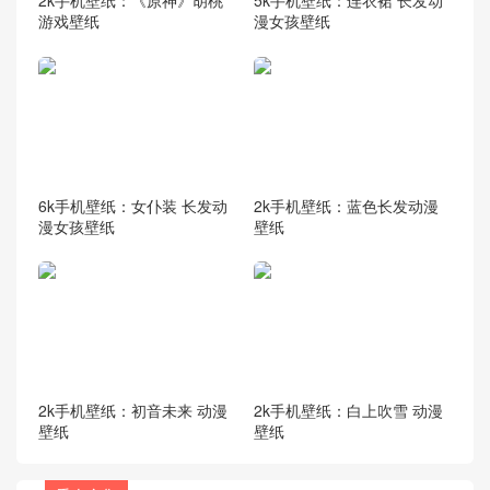
2k手机壁纸：《原神》胡桃
5k手机壁纸：连衣裙 长发动
游戏壁纸
漫女孩壁纸
6k手机壁纸：女仆装 长发动
2k手机壁纸：蓝色长发动漫
漫女孩壁纸
壁纸
2k手机壁纸：初音未来 动漫
2k手机壁纸：白上吹雪 动漫
壁纸
壁纸