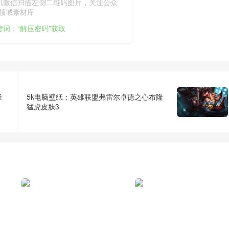
机微信扫描左侧二维码图片，关注公众
领域素材库”
键词：“解压密码”获取
隆
5k电脑壁纸：英雄联盟弗雷尔卓德之心布隆
猛虎皮肤3