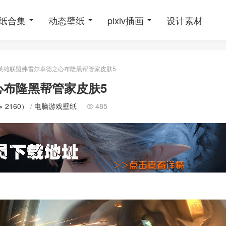
纸合集
动态壁纸
pixiv插画
设计素材
英雄联盟弗雷尔卓德之心布隆黑帮管家皮肤5
心布隆黑帮管家皮肤5
× 2160）
/
电脑游戏壁纸
485
