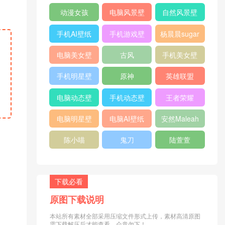
纸
纸
动漫女孩
电脑风景壁
自然风景壁
纸
纸
手机AI壁纸
手机游戏壁
杨晨晨sugar
纸
电脑美女壁
古风
手机美女壁
纸
纸
手机明星壁
原神
英雄联盟
纸
电脑动态壁
手机动态壁
王者荣耀
纸
纸
电脑明星壁
电脑AI壁纸
安然Maleah
纸
陈小喵
鬼刀
陆萱萱
下载必看
原图下载说明
本站所有素材全部采用压缩文件形式上传，素材高清原图
需下载解压后才能查看，介意勿下！