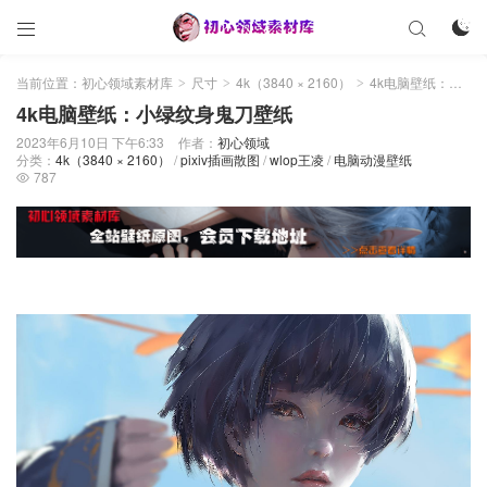



当前位置：
初心领域素材库
尺寸
4k（3840 × 2160）
4k电脑壁纸：小绿纹身鬼刀壁纸
>
>
>
4k电脑壁纸：小绿纹身鬼刀壁纸
2023年6月10日 下午6:33
作者：
初心领域
分类：
4k（3840 × 2160）
/
pixiv插画散图
/
wlop王凌
/
电脑动漫壁纸
787
