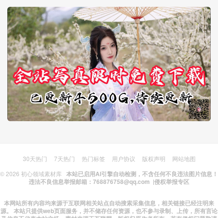
30天热门
7天热门
热门标签
用户协议
版权声明
网站地图
© 2026
初心领域素材库
本站已启用AI引擎自动检测，不含任何不良违法图片信息！
违法不良信息举报邮箱：768876758@qq.com |
侵权举报专区
本网站所有内容均来源于互联网相关站点自动搜索采集信息，相关链接已经注明来
源。 本站只提供web页面服务，并不储存任何资源，也不参与录制、上传，所有言论