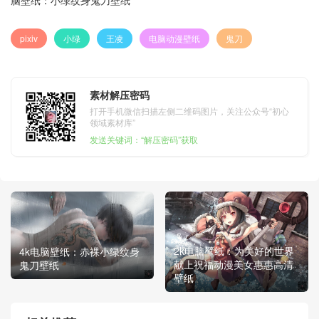
pixiv
小绿
王凌
电脑动漫壁纸
鬼刀
素材解压密码
打开手机微信扫描左侧二维码图片，关注公众号“初心
领域素材库”
发送关键词：“解压密码”获取
2k电脑壁纸：为美好的世界
4k电脑壁纸：赤裸小绿纹身
献上祝福动漫美女惠惠高清
鬼刀壁纸
壁纸