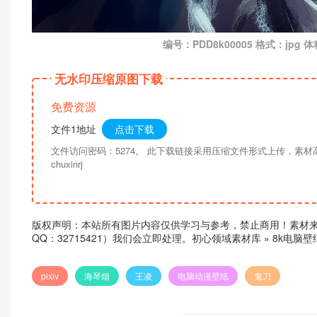
编号：PDD8k00005 格式：jpg 体
无水印压缩原图下载
免费资源
文件1地址
点击下载
文件访问密码：5274。 此下载链接采用压缩文件形式上传，素
chuxinrj
版权声明：本站所有图片内容仅供学习与参考，禁止商用！素材
QQ：32715421）我们会立即处理。
初心领域素材库
»
8k电脑
pixiv
海琴烟
王凌
电脑动漫壁纸
鬼刀