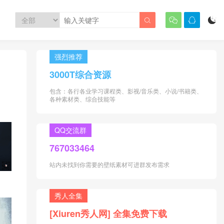




强烈推荐
3000T综合资源
包含：各行各业学习课程类、影视/音乐类、小说/书籍类、
各种素材类、综合技能等
QQ交流群
767033464
站内未找到你需要的壁纸素材可进群发布需求
秀人全集
[Xiuren秀人网] 全集免费下载