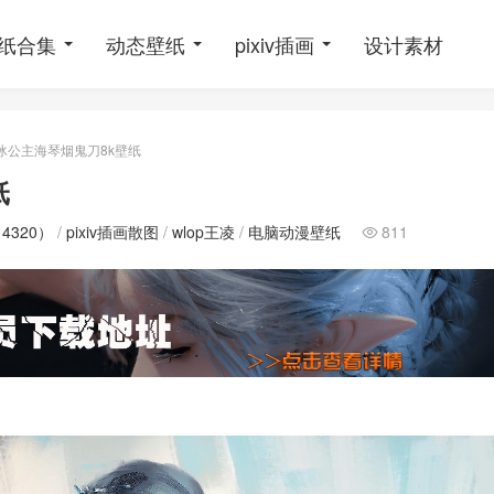
纸合集
动态壁纸
pixiv插画
设计素材
冰公主海琴烟鬼刀8k壁纸
纸
 4320）
/
pixiv插画散图
/
wlop王凌
/
电脑动漫壁纸
811
