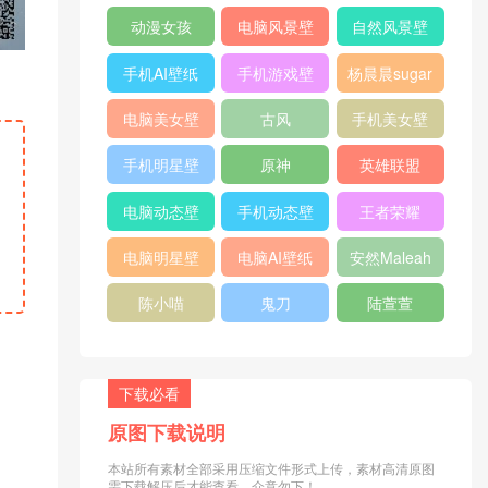
纸
纸
动漫女孩
电脑风景壁
自然风景壁
纸
纸
手机AI壁纸
手机游戏壁
杨晨晨sugar
纸
电脑美女壁
古风
手机美女壁
纸
纸
手机明星壁
原神
英雄联盟
纸
电脑动态壁
手机动态壁
王者荣耀
纸
纸
电脑明星壁
电脑AI壁纸
安然Maleah
纸
陈小喵
鬼刀
陆萱萱
下载必看
原图下载说明
本站所有素材全部采用压缩文件形式上传，素材高清原图
需下载解压后才能查看，介意勿下！