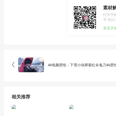
素材
打开手
号“初心
发送关

4k电脑壁纸：下雪小绿撑着红伞鬼刀4k壁
相关推荐